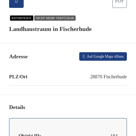
PDF
REFERENZEN
NICHT MEHR VERFÜGBAR
Landhaustraum in Fischerhude
Adresse
Auf Google Maps öffnen
PLZ/Ort
28870 Fischerhude
Details
Objekt ID:
184