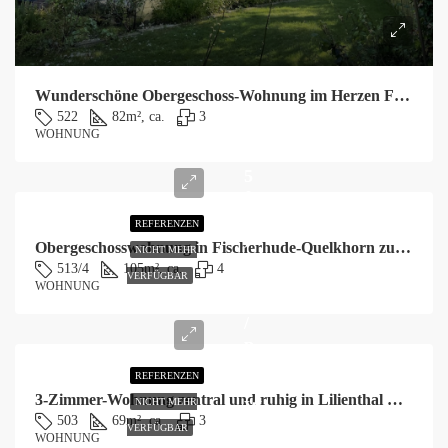
Wunderschöne Obergeschoss-Wohnung im Herzen Fischerhudes zu vermieten!
522
82
m², ca.
3
WOHNUNG
5
0
0
REFERENZEN
,
Obergeschosswohnung in Fischerhude-Quelkhorn zu vermieten!
NICHT MEHR
0
513/4
105
m², ca.
4
VERFÜGBAR
0
WOHNUNG
€
/
p
r
REFERENZEN
o
3-Zimmer-Wohnung zentral und ruhig in Lilienthal mit Balkon zu vermieten!
NICHT MEHR
W
503
69
m², ca.
3
o
VERFÜGBAR
WOHNUNG