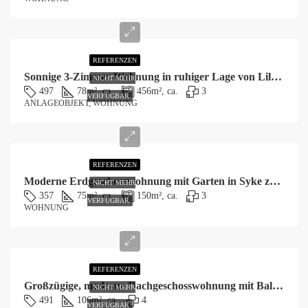
REFERENZEN
Sonnige 3-Zimmer-Wohnung in ruhiger Lage von Lilienthal-Trupermoor zu verkaufen!
NICHT MEHR
497
78
m², ca.
456
m², ca.
3
VERFÜGBAR
ANLAGEOBJEKT, WOHNUNG
REFERENZEN
Moderne Erdgeschosswohnung mit Garten in Syke zu vermieten!
NICHT MEHR
357
75
m², ca.
150
m², ca.
3
VERFÜGBAR
WOHNUNG
REFERENZEN
Großzügige, moderne Dachgeschosswohnung mit Balkon und Wiesenblick
NICHT MEHR
491
106
m², ca.
4
VERFÜGBAR