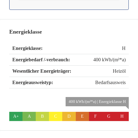
Energieklasse
Energieklasse:
H
Energiebedarf /-verbrauch:
400 kWh/(m²*a)
Wesentlicher Energieträger:
Heizöl
Energieausweistyp:
Bedarfsausweis
400 kWh/(m²*a) | Energieklasse H
A+
A
B
C
D
E
F
G
H