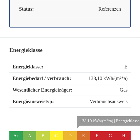
Status:
Referenzen
Energieklasse
Energieklasse:
E
Energiebedarf /-verbrauch:
138,10 kWh/(m²*a)
Wesentlicher Energieträger:
Gas
Energieausweistyp:
Verbrauchsausweis
138,10 kWh/(m²*a) | Energieklasse
A+
A
B
C
D
E
F
G
H