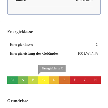
Energieklasse
Energieklasse:
C
Energieleistung des Gebäudes:
100 kWh/m²a
| Energieklasse C
A+
A
B
C
D
E
F
G
H
Grundrisse